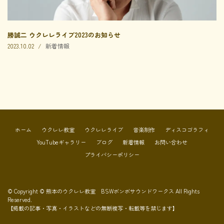
勝誠二 ウクレレライブ2023のお知らせ
2023.10.02
新着情報
ホーム
ウクレレ教室
ウクレレライブ
音楽制作
ディスコゴラフィ
YouTubeギャラリー
ブログ
新着情報
お問い合わせ
プライバシーポリシー
© Copyright © 熊本のウクレレ教室 BSWボンボサウンドワークス All Rights
Reserved.
【掲載の記事・写真・イラストなどの無断複写・転載等を禁じます】