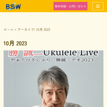
無料体験・お問い合わせ
コ
ン
テ
ホーム
»
アーカイブ: 10月 2023
ン
ツ
10月 2023
へ
ス
キ
ッ
プ