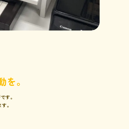
動を。
所です。
ます。