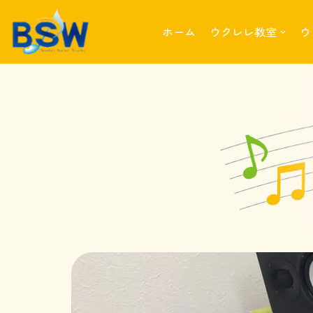
ホーム
ウクレレ教室
ウ
コ
ン
テ
ン
ツ
へ
ス
キ
ッ
プ