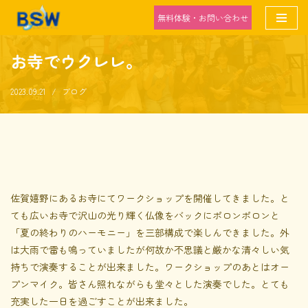
無料体験・お問い合わせ
ホーム
»
お寺でウクレレ。
コ
ン
お寺でウクレレ。
テ
ン
2023.09.21
ブログ
ツ
へ
ス
キ
ッ
プ
佐賀嬉野にあるお寺にてワークショップを開催してきました。と
ても広いお寺で沢山の光り輝く仏像をバックにポロンポロンと
「夏の終わりのハーモニー」を三部構成で楽しんできました。外
は大雨で雷も鳴っていましたが何故か不思議と厳かな清々しい気
持ちで演奏することが出来ました。ワークショップのあとはオー
プンマイク。皆さん照れながらも堂々とした演奏でした。とても
充実した一日を過ごすことが出来ました。