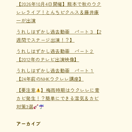
【2026年10月4日開催】熊本で秋のウク
レレライブ！とんちピクルス＆藤井康
一が出演
うれしはずかし過去動画 パート３【2
週間でステージ出演！？】
うれしはずかし過去動画 パート２
【2012年のテレビ出演映像】
うれしはずかし過去動画 パート１
【24年前のNHKウクレレ講座】
【要注意
】梅雨時期はウクレレに青
カビ発生！？簡単にできる湿気＆カビ
対策3選
アーカイブ