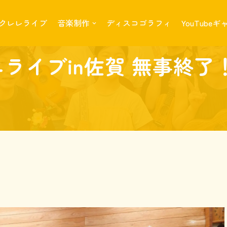
クレレライブ
音楽制作
ディスコゴラフィ
YouTube
！
ニライブin佐賀 無事終了