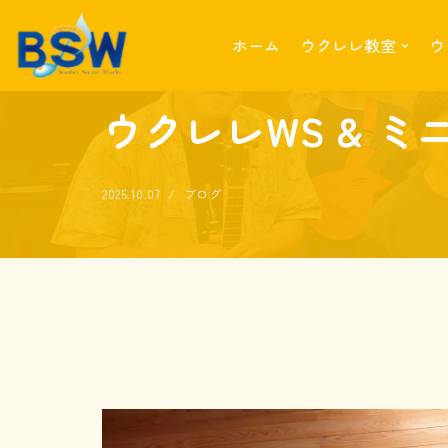
ホーム
ウクレレ教室
ウ
コ
ホーム
»
ウクレレWS & ミニライブin佐賀 無事終了
ン
テ
ウクレレWS & ミ
ン
ツ
へ
2025.10.07
ブログ
ス
キ
ッ
プ